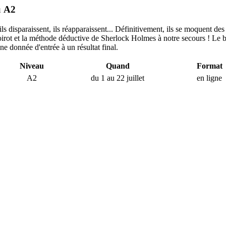
u А2
 ils disparaissent, ils réapparaissent... Définitivement, ils se moquent 
oirot et la méthode déductive de Sherlock Holmes à notre secours ! Le but
ne donnée d'entrée à un résultat final.
Niveau
Quand
Format
А2
du 1 au 22 juillet
en ligne