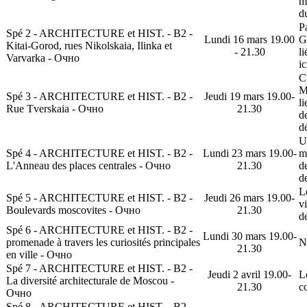
m
d
P
Spé 2 - ARCHITECTURE et HIST. - B2 -
Lundi 16 mars 19.00
G
Kitai-Gorod, rues Nikolskaia, Ilinka et
- 21.30
l
Varvarka - Очно
ic
С
M
Spé 3 - ARCHITECTURE et HIST. - B2 -
Jeudi 19 mars 19.00-
l
Rue Tverskaia - Очно
21.30
d
d
U
Spé 4 - ARCHITECTURE et HIST. - B2 -
Lundi 23 mars 19.00-
m
L'Anneau des places centrales - Очно
21.30
d
d
L
Spé 5 - ARCHITECTURE et HIST. - B2 -
Jeudi 26 mars 19.00-
v
Boulevards moscovites - Очно
21.30
de
Spé 6 - ARCHITECTURE et HIST. - B2 -
Lundi 30 mars 19.00-
promenade à travers les curiosités principales
No
21.30
en ville - Очно
Spé 7 - ARCHITECTURE et HIST. - B2 -
Jeudi 2 avril 19.00-
L
La diversité architecturale de Moscou -
21.30
c
Очно
Spé 8 - ARCHITECTURE et HIST. - B2 -