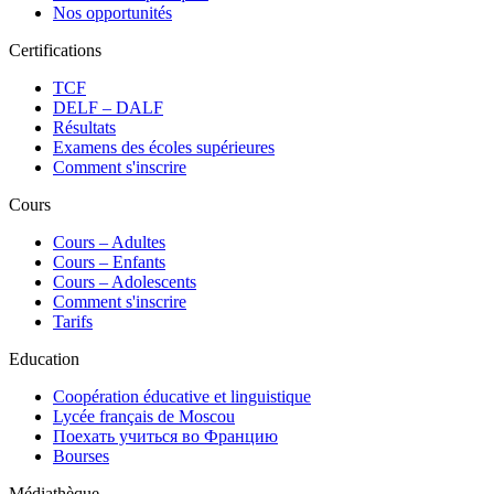
Nos opportunités
Certifications
TCF
DELF – DALF
Résultats
Examens des écoles supérieures
Comment s'inscrire
Cours
Сours – Adultes
Cours – Enfants
Cours – Adolescents
Comment s'inscrire
Tarifs
Education
Coopération éducative et linguistique
Lycée français de Moscou
Поехать учиться во Францию
Bourses
Médiathèque