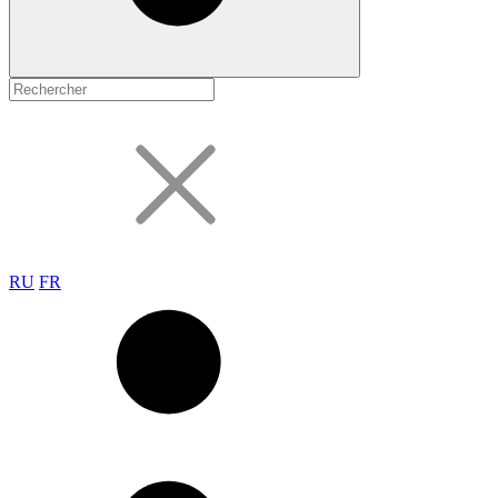
RU
FR