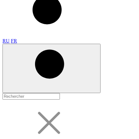
RU
FR