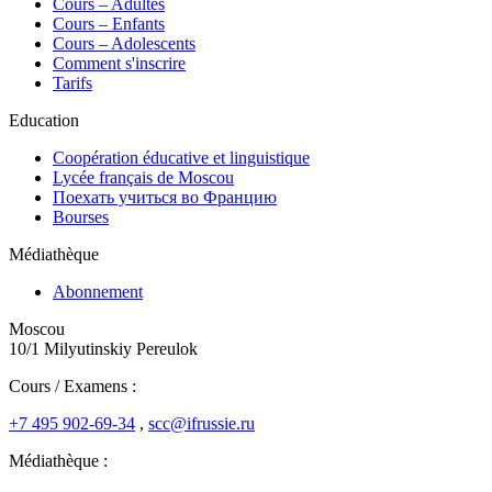
Сours – Adultes
Cours – Enfants
Cours – Adolescents
Comment s'inscrire
Tarifs
Education
Coopération éducative et linguistique
Lycée français de Moscou
Поехать учиться во Францию
Bourses
Médiathèque
Abonnement
Moscou
10/1 Milyutinskiy Pereulok
Cours / Examens :
+7 495 902-69-34
,
scc@ifrussie.ru
Médiathèque :