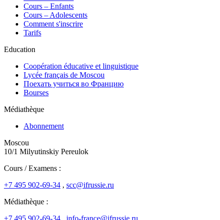
Cours – Enfants
Cours – Adolescents
Comment s'inscrire
Tarifs
Education
Coopération éducative et linguistique
Lycée français de Moscou
Поехать учиться во Францию
Bourses
Médiathèque
Abonnement
Moscou
10/1 Milyutinskiy Pereulok
Cours / Examens :
+7 495 902-69-34
,
scc@ifrussie.ru
Médiathèque :
+7 495 902-69-34
,
info-france@ifrussie.ru