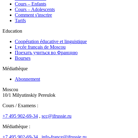
Cours – Enfants
Cours – Adolescents
Comment s'inscrire
Tarifs
Education
Coopération éducative et linguistique
Lycée français de Moscou
Поехать учиться во Францию
Bourses
Médiathèque
Abonnement
Moscou
10/1 Milyutinskiy Pereulok
Cours / Examens :
+7 495 902-69-34
,
scc@ifrussie.ru
Médiathèque :
+7 495 902-69-34
,
info-france@ifrussie.ru