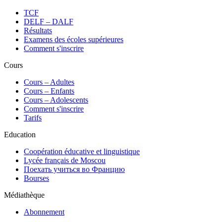
TCF
DELF – DALF
Résultats
Examens des écoles supérieures
Comment s'inscrire
Cours
Сours – Adultes
Cours – Enfants
Cours – Adolescents
Comment s'inscrire
Tarifs
Education
Coopération éducative et linguistique
Lycée français de Moscou
Поехать учиться во Францию
Bourses
Médiathèque
Abonnement