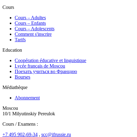
Cours
Сours – Adultes
Cours – Enfants
Cours – Adolescents
Comment s'inscrire
Tarifs
Education
Coopération éducative et linguistique
Lycée français de Moscou
Поехать учиться во Францию
Bourses
Médiathèque
Abonnement
Moscou
10/1 Milyutinskiy Pereulok
Cours / Examens :
+7 495 902-69-34
,
scc@ifrussie.ru