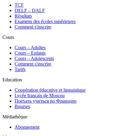
TCF
DELF – DALF
Résultats
Examens des écoles supérieures
Comment s'inscrire
Cours
Сours – Adultes
Cours – Enfants
Cours – Adolescents
Comment s'inscrire
Tarifs
Education
Coopération éducative et linguistique
Lycée français de Moscou
Поехать учиться во Францию
Bourses
Médiathèque
Abonnement