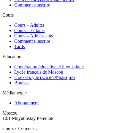
Comment s'inscrire
Cours
Сours – Adultes
Cours – Enfants
Cours – Adolescents
Comment s'inscrire
Tarifs
Education
Coopération éducative et linguistique
Lycée français de Moscou
Поехать учиться во Францию
Bourses
Médiathèque
Abonnement
Moscou
10/1 Milyutinskiy Pereulok
Cours / Examens :