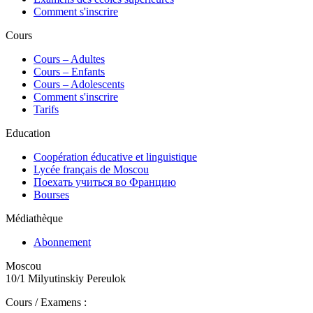
Comment s'inscrire
Cours
Сours – Adultes
Cours – Enfants
Cours – Adolescents
Comment s'inscrire
Tarifs
Education
Coopération éducative et linguistique
Lycée français de Moscou
Поехать учиться во Францию
Bourses
Médiathèque
Abonnement
Moscou
10/1 Milyutinskiy Pereulok
Cours / Examens :