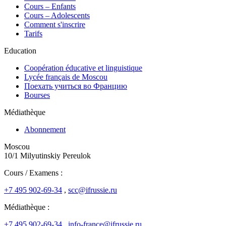
Cours – Enfants
Cours – Adolescents
Comment s'inscrire
Tarifs
Education
Coopération éducative et linguistique
Lycée français de Moscou
Поехать учиться во Францию
Bourses
Médiathèque
Abonnement
Moscou
10/1 Milyutinskiy Pereulok
Cours / Examens :
+7 495 902-69-34
,
scc@ifrussie.ru
Médiathèque :
+7 495 902-69-34
,
info-france@ifrussie.ru