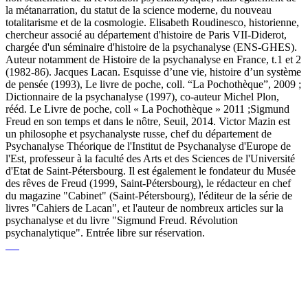
la métanarration, du statut de la science moderne, du nouveau
totalitarisme et de la cosmologie. Elisabeth Roudinesco, historienne,
chercheur associé au département d'histoire de Paris VII-Diderot,
chargée d'un séminaire d'histoire de la psychanalyse (ENS-GHES).
Auteur notamment de Histoire de la psychanalyse en France, t.1 et 2
(1982-86). Jacques Lacan. Esquisse d’une vie, histoire d’un système
de pensée (1993), Le livre de poche, coll. “La Pochothèque”, 2009 ;
Dictionnaire de la psychanalyse (1997), co-auteur Michel Plon,
rééd. Le Livre de poche, coll « La Pochothèque » 2011 ;Sigmund
Freud en son temps et dans le nôtre, Seuil, 2014. Victor Mazin est
un philosophe et psychanalyste russe, chef du département de
Psychanalyse Théorique de l'Institut de Psychanalyse d'Europe de
l'Est, professeur à la faculté des Arts et des Sciences de l'Université
d'Etat de Saint-Pétersbourg. Il est également le fondateur du Musée
des rêves de Freud (1999, Saint-Pétersbourg), le rédacteur en chef
du magazine "Cabinet" (Saint-Pétersbourg), l'éditeur de la série de
livres "Cahiers de Lacan", et l'auteur de nombreux articles sur la
psychanalyse et du livre "Sigmund Freud. Révolution
psychanalytique". Entrée libre sur réservation.