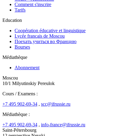
Comment s'inscrire
Tarifs
Education
Coopération éducative et linguistique
Lycée français de Moscou
Поехать учиться во Францию
Bourses
Médiathèque
Abonnement
Moscou
10/1 Milyutinskiy Pereulok
Cours / Examens :
+7 495 902-69-34
,
scc@ifrussie.ru
Médiathèque :
+7 495 902-69-34
,
info-france@ifrussie.ru
Saint-Pétersbourg
12 perspective Nevski