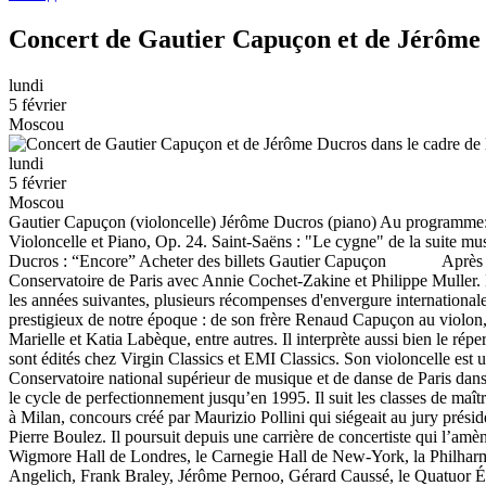
Concert de Gautier Capuçon et de Jérôme
lundi
5 février
Moscou
lundi
5 février
Moscou
Gautier Capuçon (violoncelle) Jérôme Ducros (piano) Au programme: D
Violoncelle et Piano, Op. 24. Saint-Saëns : "Le cygne" de la suite 
Ducros : “Encore” Acheter des billets Gautier Capuçon Après avoir
Conservatoire de Paris avec Annie Cochet-Zakine et Philippe Muller. 
les années suivantes, plusieurs récompenses d'envergure internationale
prestigieux de notre époque : de son frère Renaud Capuçon au violon
Marielle et Katia Labèque, entre autres. Il interprète aussi bien le
sont édités chez Virgin Classics et EMI Classics. Son violoncelle e
Conservatoire national supérieur de musique et de danse de Paris dans 
le cycle de perfectionnement jusqu’en 1995. Il suit les classes de ma
à Milan, concours créé par Maurizio Pollini qui siégeait au jury prési
Pierre Boulez. Il poursuit depuis une carrière de concertiste qui l’amè
Wigmore Hall de Londres, le Carnegie Hall de New-York, la Philharm
Angelich, Frank Braley, Jérôme Pernoo, Gérard Caussé, le Quatuor É