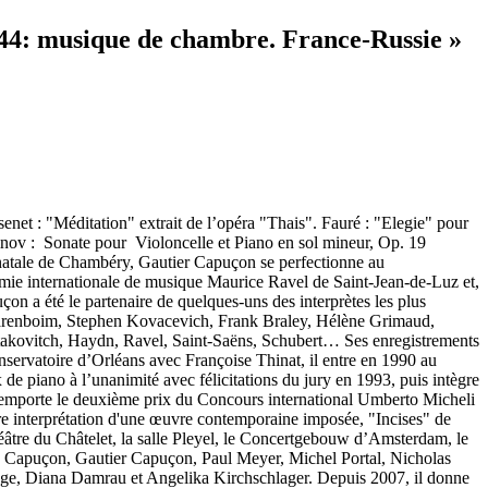
44: musique de chambre. France-Russie »
et : "Méditation" extrait de l’opéra "Thais". Fauré : "Elegie" pour
nov : Sonate pour Violoncelle et Piano en sol mineur, Op. 19
atale de Chambéry, Gautier Capuçon se perfectionne au
émie internationale de musique Maurice Ravel de Saint-Jean-de-Luz et,
on a été le partenaire de quelques-uns des interprètes les plus
 Barenboim, Stephen Kovacevich, Frank Braley, Hélène Grimaud,
ostakovitch, Haydn, Ravel, Saint-Saëns, Schubert… Ses enregistrements
ervatoire d’Orléans avec Françoise Thinat, il entre en 1990 au
de piano à l’unanimité avec félicitations du jury en 1993, puis intègre
l remporte le deuxième prix du Concours international Umberto Micheli
eure interprétation d'une œuvre contemporaine imposée, "Incises" de
théâtre du Châtelet, la salle Pleyel, le Concertgebouw d’Amsterdam, le
d Capuçon, Gautier Capuçon, Paul Meyer, Michel Portal, Nicholas
ge, Diana Damrau et Angelika Kirchschlager. Depuis 2007, il donne