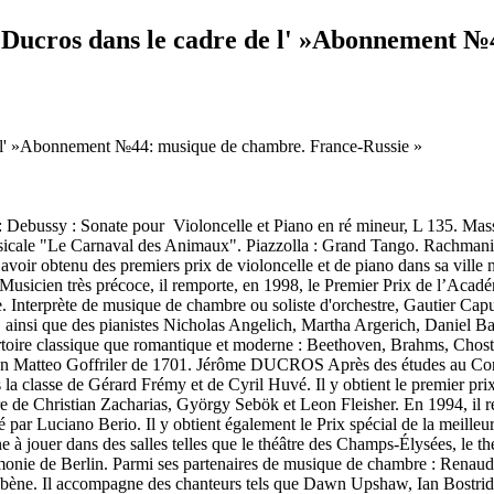
 Ducros dans le cadre de l' »Abonnement №
ebussy : Sonate pour Violoncelle et Piano en ré mineur, L 135. Massen
musicale "Le Carnaval des Animaux". Piazzolla : Grand Tango. Rachmani
 obtenu des premiers prix de violoncelle et de piano dans sa ville n
Musicien très précoce, il remporte, en 1998, le Premier Prix de l’Acad
. Interprète de musique de chambre ou soliste d'orchestre, Gautier Capuç
, ainsi que des pianistes Nicholas Angelich, Martha Argerich, Daniel
 répertoire classique que romantique et moderne : Beethoven, Brahms, Ch
st un Matteo Goffriler de 1701. Jérôme DUCROS Après des études au Cons
la classe de Gérard Frémy et de Cyril Huvé. Il y obtient le premier prix 
ître de Christian Zacharias, György Sebök et Leon Fleisher. En 1994, i
dé par Luciano Berio. Il y obtient également le Prix spécial de la meill
ne à jouer dans des salles telles que le théâtre des Champs-Élysées, le 
onie de Berlin. Parmi ses partenaires de musique de chambre : Renau
bène. Il accompagne des chanteurs tels que Dawn Upshaw, Ian Bostrid