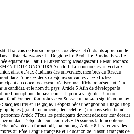
itut français de Russie propose aux élèves et étudiants apprenant le
t dans la liste ci-dessous : La Belgique Le Bénin Le Burkina Faso Le
inée équatoriale Haïti Le Luxembourg Madagascar Le Mali Monaco
ÈGLEMENT DU CONCOURS Article 1 Le concours est ouvert aux
Junior, ainsi qu’aux étudiants des universités, membres du Réseau
iront dans l’une des deux catégories suivantes : les affiches
articipant au concours devront réaliser une affiche représentant l’un
r le candidat, et le nom du pays. Article 5 Afin de développer la
 culture francophone du pays choisi. Il pourra s’agir de : Un ou
nt familièrement fort, robuste en Suisse ; un tap-tap signifiant un taxi
ple : Jacques Brel en Belgique, Léopold Sédar Senghor ou Birago Diop
ographiques (grand monuments, lieu célèbre...) du pays sélectionné.
personnes Article 7Tous les participants devront adresser leur dossier
ueront dans l’objet de leurs courriels « Dessinons la francophonie
fiche présentée au format pdf, jpg, ou png. Article 8 Les œuvres des
mbres du Pôle Langue française et Éducation de l’Institut français de