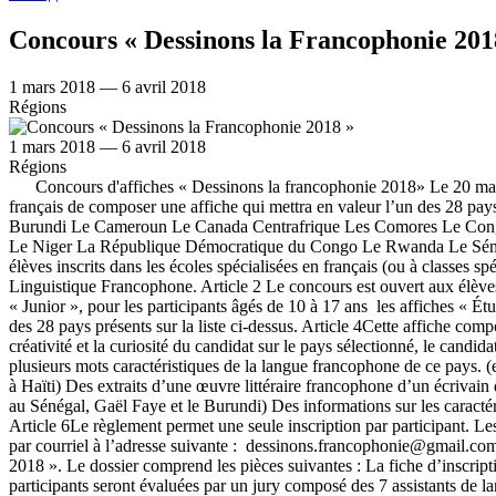
Concours « Dessinons la Francophonie 201
1 mars 2018 — 6 avril 2018
Régions
1 mars 2018 — 6 avril 2018
Régions
Concours d'affiches « Dessinons la francophonie 2018» Le 20 mars est 
français de composer une affiche qui mettra en valeur l’un des 28 pays
Burundi Le Cameroun Le Canada Centrafrique Les Comores Le Congo
Le Niger La République Démocratique du Congo Le Rwanda Le S
élèves inscrits dans les écoles spécialisées en français (ou à classes
Linguistique Francophone. Article 2 Le concours est ouvert aux élèves e
« Junior », pour les participants âgés de 10 à 17 ans les affiches « Étu
des 28 pays présents sur la liste ci-dessus. Article 4Cette affiche co
créativité et la curiosité du candidat sur le pays sélectionné, le candi
plusieurs mots caractéristiques de la langue francophone de ce pays. (e
à Haïti) Des extraits d’une œuvre littéraire francophone d’un écriva
au Sénégal, Gaël Faye et le Burundi) Des informations sur les caracté
Article 6Le règlement permet une seule inscription par participant. Le
par courriel à l’adresse suivante : dessinons.francophonie@gmail.com 
2018 ». Le dossier comprend les pièces suivantes : La fiche d’inscript
participants seront évaluées par un jury composé des 7 assistants de 