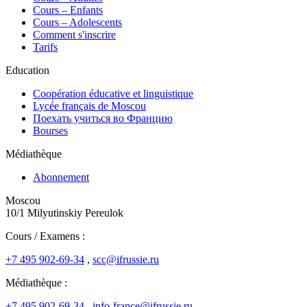
Cours – Enfants
Cours – Adolescents
Comment s'inscrire
Tarifs
Education
Coopération éducative et linguistique
Lycée français de Moscou
Поехать учиться во Францию
Bourses
Médiathèque
Abonnement
Moscou
10/1 Milyutinskiy Pereulok
Cours / Examens :
+7 495 902-69-34
,
scc@ifrussie.ru
Médiathèque :
+7 495 902-69-34
,
info-france@ifrussie.ru