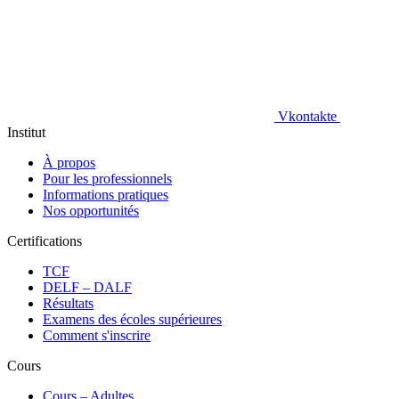
Vkontakte
Institut
À propos
Pour les professionnels
Informations pratiques
Nos opportunités
Certifications
TCF
DELF – DALF
Résultats
Examens des écoles supérieures
Comment s'inscrire
Cours
Сours – Adultes