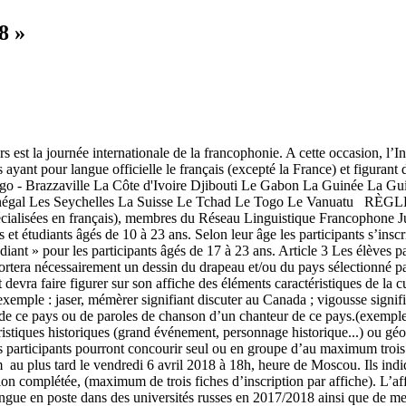
8 »
la journée internationale de la francophonie. A cette occasion, l’Inst
 ayant pour langue officielle le français (excepté la France) et figuran
 - Brazzaville La Côte d'Ivoire Djibouti Le Gabon La Guinée La Gu
énégal Les Seychelles La Suisse Le Tchad Le Togo Le Vanuatu R
 spécialisées en français), membres du Réseau Linguistique Francophone 
t étudiants âgés de 10 à 23 ans. Selon leur âge les participants s’inscr
diant » pour les participants âgés de 17 à 23 ans. Article 3 Les élèves p
mportera nécessairement un dessin du drapeau et/ou du pays sélectionné pa
dat devra faire figurer sur son affiche des éléments caractéristiques de la
xemple : jaser, mémèrer signifiant discuter au Canada ; vigousse signifia
in de ce pays ou de paroles de chanson d’un chanteur de ce pays.(exem
ristiques historiques (grand événement, personnage historique...) ou gé
s participants pourront concourir seul ou en groupe d’au maximum trois 
au plus tard le vendredi 6 avril 2018 à 18h, heure de Moscou. Ils indiq
ion complétée, (maximum de trois fiches d’inscription par affiche). L’af
langue en poste dans des universités russes en 2017/2018 ainsi que de me