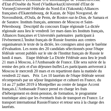
d'Etat d'Ossétie du Nord (Vladikavkaz)Université d'Etat de
VoronejUniversité Fédérale du Nord-Est (Yakoutsk) Alliances
françaises d'Ekaterinbourg, de Kazan, de Nijni Novgorod, de
Novossibirsk, d'Oufa, de Perm, de Rostov-sur-le-Don, de Samara et
de Saratov. Instituts français, antennes de Moscou et Saint-
Pétersbourg Descriptif du concours Etape régionale La dictée
régionale aura lieu le vendredi 1er mars dans les Instituts français,
Alliances françaises et Universités partenaires participant à
l'évènement.L'Insitut français de Russie fournira aux centres
organisateurs le texte de la dictée, les consignes ainsi que le barème
d'évaluation. Les noms des 20 candidats sélectionnés pour l'étape
fédérale seront publiés sur le site de l'Institut français de Russie le
lundi 4 mars. Etape fédérale La Dictée Fédérale aura lieu le jeudi
21 mars à Moscou, à l'Ambassade de France. Elle sera suivie de la
remise des prix et d'un déjeuner-buffet.Les participants arriveront à
Moscou le mercredi 20 mars et en repartiront dans la matinée du
vendredi 22 mars. Prix Les 10 lauréats de l'étape fédérale seront
récompensés par un séjour linguistique et culturel en France, du
14 au 27 juillet 2019 à Montpellier au centre de langue Accent
français.L'Ambassade France prend en charge les frais
d'hébergement en demi-pension, de formation, le programme
touristique ainsi que les éventuels frais de transport en France. Le
transport international Russie/France et retour sera à la charge des
lauréats.