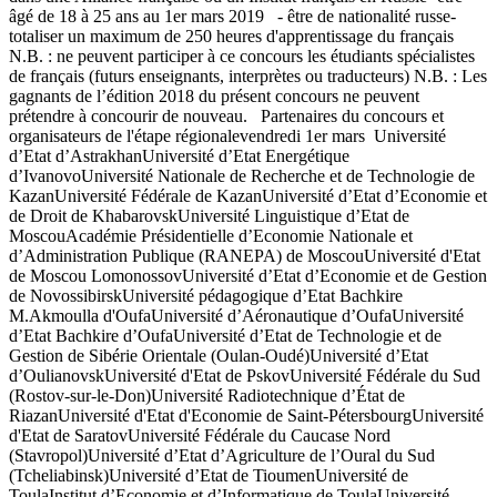
âgé de 18 à 25 ans au 1er mars 2019 - être de nationalité russe-
totaliser un maximum de 250 heures d'apprentissage du français
N.B. : ne peuvent participer à ce concours les étudiants spécialistes
de français (futurs enseignants, interprètes ou traducteurs) N.B. : Les
gagnants de l’édition 2018 du présent concours ne peuvent
prétendre à concourir de nouveau. Partenaires du concours et
organisateurs de l'étape régionalevendredi 1er mars Université
d’Etat d’AstrakhanUniversité d’Etat Energétique
d’IvanovoUniversité Nationale de Recherche et de Technologie de
KazanUniversité Fédérale de KazanUniversité d’Etat d’Economie et
de Droit de KhabarovskUniversité Linguistique d’Etat de
MoscouAcadémie Présidentielle d’Economie Nationale et
d’Administration Publique (RANEPA) de MoscouUniversité d'Etat
de Moscou LomonossovUniversité d’Etat d’Economie et de Gestion
de NovossibirskUniversité pédagogique d’Etat Bachkire
M.Akmoulla d'OufaUniversité d’Aéronautique d’OufaUniversité
d’Etat Bachkire d’OufaUniversité d’Etat de Technologie et de
Gestion de Sibérie Orientale (Oulan-Oudé)Université d’Etat
d’OulianovskUniversité d'Etat de PskovUniversité Fédérale du Sud
(Rostov-sur-le-Don)Université Radiotechnique d’État de
RiazanUniversité d'Etat d'Economie de Saint-PétersbourgUniversité
d'Etat de SaratovUniversité Fédérale du Caucase Nord
(Stavropol)Université d’Etat d’Agriculture de l’Oural du Sud
(Tcheliabinsk)Université d’Etat de TioumenUniversité de
ToulaInstitut d’Economie et d’Informatique de ToulaUniversité