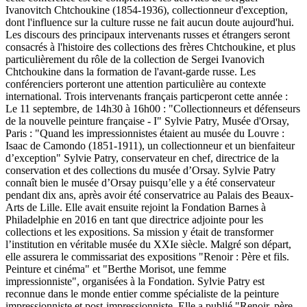
Ivanovitch Chtchoukine (1854-1936), collectionneur d'exception,
dont l'influence sur la culture russe ne fait aucun doute aujourd'hui.
Les discours des principaux intervenants russes et étrangers seront
consacrés à l'histoire des collections des frères Chtchoukine, et plus
particulièrement du rôle de la collection de Sergei Ivanovich
Chtchoukine dans la formation de l'avant-garde russe. Les
conférenciers porteront une attention particulière au contexte
international. Trois intervenants français particperont cette année :
Le 11 septembre, de 14h30 à 16h00 : "Collectionneurs et défenseurs
de la nouvelle peinture française - I" Sylvie Patry, Musée d'Orsay,
Paris : "Quand les impressionnistes étaient au musée du Louvre :
Isaac de Camondo (1851-1911), un collectionneur et un bienfaiteur
d’exception" Sylvie Patry, conservateur en chef, directrice de la
conservation et des collections du musée d’Orsay. Sylvie Patry
connaît bien le musée d’Orsay puisqu’elle y a été conservateur
pendant dix ans, après avoir été conservatrice au Palais des Beaux-
Arts de Lille. Elle avait ensuite rejoint la Fondation Barnes à
Philadelphie en 2016 en tant que directrice adjointe pour les
collections et les expositions. Sa mission y était de transformer
l’institution en véritable musée du XXIe siècle. Malgré son départ,
elle assurera le commissariat des expositions "Renoir : Père et fils.
Peinture et cinéma" et "Berthe Morisot, une femme
impressionniste", organisées à la Fondation. Sylvie Patry est
reconnue dans le monde entier comme spécialiste de la peinture
impressionniste et post-impressionniste. Elle a publié "Renoir, père