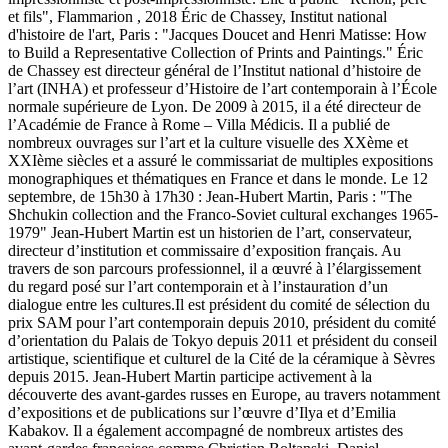
et fils", Flammarion , 2018 Éric de Chassey, Institut national
d'histoire de l'art, Paris : "Jacques Doucet and Henri Matisse: How
to Build a Representative Collection of Prints and Paintings." Éric
de Chassey est directeur général de l’Institut national d’histoire de
l’art (INHA) et professeur d’Histoire de l’art contemporain à l’École
normale supérieure de Lyon. De 2009 à 2015, il a été directeur de
l’Académie de France à Rome – Villa Médicis. Il a publié de
nombreux ouvrages sur l’art et la culture visuelle des XXème et
XXIème siècles et a assuré le commissariat de multiples expositions
monographiques et thématiques en France et dans le monde. Le 12
septembre, de 15h30 à 17h30 : Jean-Hubert Martin, Paris : "The
Shchukin collection and the Franco-Soviet cultural exchanges 1965-
1979" Jean-Hubert Martin est un historien de l’art, conservateur,
directeur d’institution et commissaire d’exposition français. Au
travers de son parcours professionnel, il a œuvré à l’élargissement
du regard posé sur l’art contemporain et à l’instauration d’un
dialogue entre les cultures.Il est président du comité de sélection du
prix SAM pour l’art contemporain depuis 2010, président du comité
d’orientation du Palais de Tokyo depuis 2011 et président du conseil
artistique, scientifique et culturel de la Cité de la céramique à Sèvres
depuis 2015. Jean-Hubert Martin participe activement à la
découverte des avant-gardes russes en Europe, au travers notamment
d’expositions et de publications sur l’œuvre d’Ilya et d’Emilia
Kabakov. Il a également accompagné de nombreux artistes des