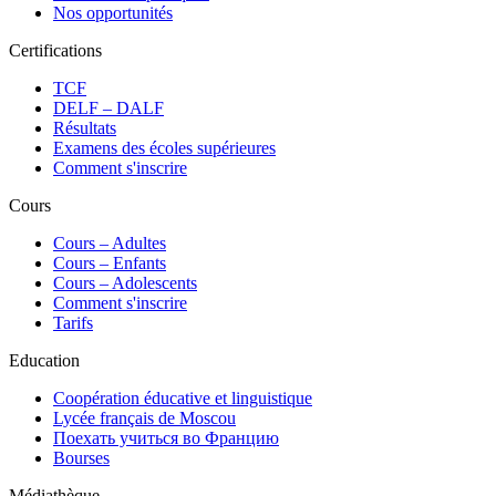
Nos opportunités
Certifications
TCF
DELF – DALF
Résultats
Examens des écoles supérieures
Comment s'inscrire
Cours
Сours – Adultes
Cours – Enfants
Cours – Adolescents
Comment s'inscrire
Tarifs
Education
Coopération éducative et linguistique
Lycée français de Moscou
Поехать учиться во Францию
Bourses
Médiathèque