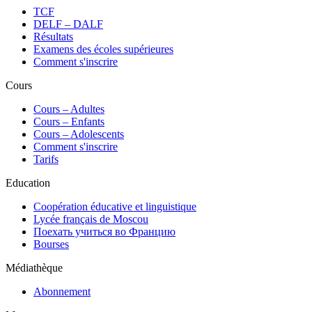
TCF
DELF – DALF
Résultats
Examens des écoles supérieures
Comment s'inscrire
Cours
Сours – Adultes
Cours – Enfants
Cours – Adolescents
Comment s'inscrire
Tarifs
Education
Coopération éducative et linguistique
Lycée français de Moscou
Поехать учиться во Францию
Bourses
Médiathèque
Abonnement