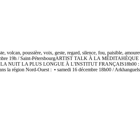
ste, volcan, poussière, voix, geste, regard, silence, fou, paisible, amoureu
8 décembre 19h / Saint-PétersbourgARTIST TALK À LA MÉDITAHÈQUE
 LA NUIT LA PLUS LONGUE À L'INSTITUT FRANÇAIS18h00 : atelier d'
 dans la région Nord-Ouest : • samedi 16 décembre 18h00 / Arkhanguels