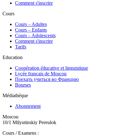
Comment s'inscrire
Cours
Сours – Adultes
Cours – Enfants
Cours – Adolescents
Comment s'inscrire
Tarifs
Education
Coopération éducative et linguistique
Lycée français de Moscou
Поехать учиться во Францию
Bourses
Médiathèque
Abonnement
Moscou
10/1 Milyutinskiy Pereulok
Cours / Examens :