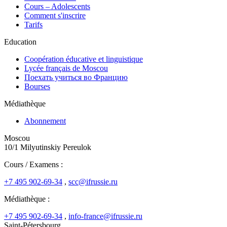
Cours – Adolescents
Comment s'inscrire
Tarifs
Education
Coopération éducative et linguistique
Lycée français de Moscou
Поехать учиться во Францию
Bourses
Médiathèque
Abonnement
Moscou
10/1 Milyutinskiy Pereulok
Cours / Examens :
+7 495 902-69-34
,
scc@ifrussie.ru
Médiathèque :
+7 495 902-69-34
,
info-france@ifrussie.ru
Saint-Pétersbourg