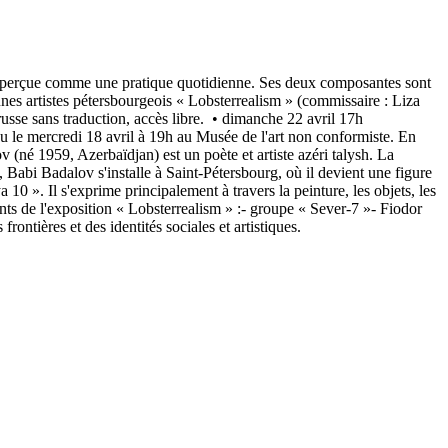
ine perçue comme une pratique quotidienne. Ses deux composantes sont
nes artistes pétersbourgeois « Lobsterrealism » (commissaire : Liza
 russe sans traduction, accès libre. • dimanche 22 avril 17h
eu le mercredi 18 avril à 19h au Musée de l'art non conformiste. En
(né 1959, Azerbaïdjan) est un poète et artiste azéri talysh. La
re, Babi Badalov s'installe à Saint-Pétersbourg, où il devient une figure
10 ». Il s'exprime principalement à travers la peinture, les objets, les
pants de l'exposition « Lobsterrealism » :- groupe « Sever-7 »- Fiodor
es frontières et des identités sociales et artistiques.