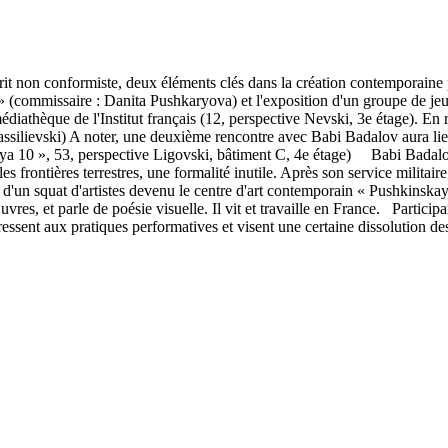
'esprit non conformiste, deux éléments clés dans la création contempora
 (commissaire : Danita Pushkaryova) et l'exposition d'un groupe de jeu
médiathèque de l'Institut français (12, perspective Nevski, 3e étage). En
Vassilievski) A noter, une deuxième rencontre avec Babi Badalov aura li
ya 10 », 53, perspective Ligovski, bâtiment C, 4e étage) Babi Badalov 
les frontières terrestres, une formalité inutile. Après son service militai
 d'un squat d'artistes devenu le centre d'art contemporain « Pushkinskaya 
uvres, et parle de poésie visuelle. Il vit et travaille en France. Partici
dressent aux pratiques performatives et visent une certaine dissolution d