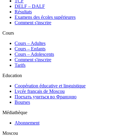
TCF
DELF – DALF
Résultats
Examens des écoles supérieures
Comment s'inscrire
Cours
Сours – Adultes
Cours – Enfants
Cours – Adolescents
Comment s'inscrire
Tarifs
Education
Coopération éducative et linguistique
Lycée français de Moscou
Поехать учиться во Францию
Bourses
Médiathèque
Abonnement
Moscou