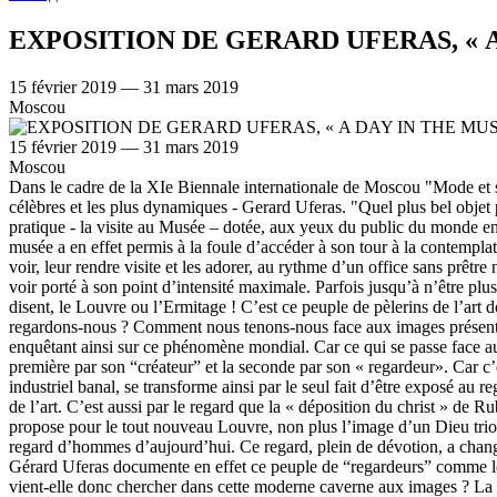
EXPOSITION DE GERARD UFERAS, « 
15 février 2019 — 31 mars 2019
Moscou
15 février 2019 — 31 mars 2019
Moscou
Dans le cadre de la XIe Biennale internationale de Moscou "Mode et style dans la photographie", le Musée d'art multimédia présente une exposition de l'un des photographes français contemporains les plus célèbres et les plus dynamiques - Gerard Uferas. "Quel plus bel objet pour un photographe comme Gérard Uferas que l’expérience du musée ! C’est en effet non seulement celle des images, mais celle d’une pratique - la visite au Musée – dotée, aux yeux du public du monde entier, d’une des plus hautes valeurs démocratiques. Après le temps des collections constituées pour les seuls résidents des palais, l’invention du musée a en effet permis à la foule d’accéder à son tour à la contemplation des œuvres. Car il y eut des siècles où l’on vivait avec les œuvres. Nous appartenons à un temps où, faute de vivre avec, nous allons les voir, leur rendre visite et les adorer, au rythme d’un office sans prêtre ni pasteur, célébré dans cet endroit spécialisé, si curieux puisqu’on n’y fait apparemment rien d’autre que regarder et satisfaire ainsi le désir de voir porté à son point d’intensité maximale. Parfois jusqu’à n’être plus en mesure de voir quoi que ce soit, à l’image de ces millions de touristes aux yeux fatigués qui se sont usés les pupilles à « faire », comme ils disent, le Louvre ou l’Ermitage ! C’est ce peuple de pèlerins de l’art dont témoignent les photos de Gérard Uferas, enregistrant les postures, les émotions, les situations - et parfois les plus cocasses. Comment regardons-nous ? Comment nous tenons-nous face aux images présentées dans les musées ? Qu’y voyons-nous vraiment ? C’est à ces questions qu’en artiste, Gérard Uferas tente d’apporter des réponses en enquêtant ainsi sur ce phénomène mondial. Car ce qui se passe face aux œuvres dans un regard est chose complexe. Toute œuvre est faite deux fois, comme le disait Marcel Duchamp, l’artiste des ready-made : la première par son “créateur” et la seconde par son « regardeur». Car c’est par le regard au musée que les œuvres prennent sens et qu’elles changent de statut. En 1913, le célèbre urinoir de Duchamp, objet industriel banal, se transforme ainsi par le seul fait d’être exposé au regard dans le musée. Il n’est plus cet objet trivial mais une “fontaine”, œuvre poétique et plastique, digne d’être rangée dans la longue histoire de l’art. C’est aussi par le regard que la « déposition du christ » de Rubens, installée dans la cathédrale d’Anvers en Belgique, devient en 1794 aux yeux des révolutionnaires français athées auxquels on la propose pour le tout nouveau Louvre, non plus l’image d’un Dieu triomphant de la mort, mais celle d’un homme vaincu, atrocement torturé. Question de regard toujours ! Gérard Uferas a donc traqué notre regard d’hommes d’aujourd’hui. Ce regard, plein de dévotion, a changé même s’il n’a pas totalement oublié d’où il vient - regard de l’amateur, mais aussi du collectionneur, du prince, du bourgeois, ou du fidèle. Gérard Uferas documente en effet ce peuple de “regardeurs” comme le feraient un anthropologue, un sociologue, ou un philosophe. Pourquoi donc cette multitude entre-t-elle dans les salles d’exposition ? Que vient-elle donc chercher dans cette moderne caverne aux images ? La même chose que ses ancêtres venaient chercher dans les grottes ornées d’art pariétal ? Gérard Uferas raconte ainsi des histoires à travers ces individus, croqués sur le vif - des couples q