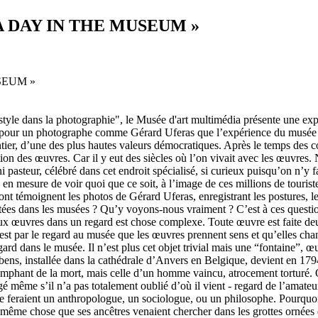
A DAY IN THE MUSEUM »
ui s’embrassent, des enfants qui jouent au milieu des monstres, des hommes en groupes qui écoutent -. On sourit. On s’émeut. Mais cette profondeur temporelle qu’il donne à son travail lui permet de dépasser l’anecdote et offre à chacun l’occasion de penser, en miroir, son propre rapport à l’art. Le photographe est aussi sociologue quand il fait voir et comprendre le musée comme le lieu convergent de pratiques multiples. Quelles soient touristiques, pédagogiques, académiques même ou artistiques - ainsi des « copistes » qu’il saisit au passage et qui semblent nous rappeler qu’à l’origine les musées étaient essentiellement fréquentés par des apprentis artistes. Mais - et c’est ce qui apparaît avec force dans le travail - entre les visiteurs et les œuvres, s’est introduit une nouvelle catégorie d’intermédiaires, les médiateurs. Ils sont de plus en plus nombreux, de plus en plus divers. Des guides, des conférenciers, des artistes même qui expliquent, commentent, ou même performent (comme ces musiciens ou ces danseurs qui virevoltent devant les toiles de Sean Scully). Les photographies consignent ainsi toutes sortes de médiations, nécessaires pour construire les accès à ce que les sociologues de l’école française - autour de Pierre Bourdieu - ont appelé dans les années 60, le « capital culturel ». Dans un musée plus que partout ailleurs des lignes de partages se dessinent en effet entre ceux qui ont été acclimatés par héritage familial à comprendre et à goûter les œuvres et ceux qui ont été privés, faute d’hériter, de cette familiarité. Aussi les clichés d’Uferas font-ils une place à ces nouveaux pasteurs, qui intriguent comme ce guide au Louvre mimant le geste d’un archer représenté sur un tableau, ou qui inquiètent comme cette conférencière pointant d’un doigt autoritaire ce qu’il faut regarder...Il agit enfin en philosophe, en interrogeant nos manières de nous approprier les œuvres et qui conduisent parfois à regarder sans voir. Innombrables en effet sont les visiteurs qui ne voient plus l’original qu’à travers la copie ou le filtre qu’offre l’écran de leur smartphone ! Quand il s’agit encore pour eux de capter l’œuvre. Car dans l’universelle pulsion de selfisation qui s’est emparé du monde, c’est « moi » devant la Joconde, « moi » devant un Rodin ou un Matisse qui l’emporte ! Tout cela, l’œil affûté de Gérard Uferas le fait voir, sentir, comprendre. Avec tendresse mais aussi avec une ironie et un humour qui trahit la filiation avec Eliot Erwitt, grand catalogueur des ridicules et des curiosités de l’espèce humaine. Gérard Uferas construit ainsi une œuvre photographique profonde sans être sévère, joyeuse sans être légère. Mais ce travail n’aurait pas ni la même clarté ni la même force s’il n’était d’abord une œuvre en elle-même. Car Uferas ne tient pas un discours, ne propose pas de théorie, ne défend pas de thèse. Il voit. Il regarde. Au sens fort du terme : il garde deux fois ce qui apparaît sous ses yeux. Une fois pour l’enregistrer et le documenter. Une fois pour le méditer. Le sens de la composition, le génie du cadre, l’opportunisme de l’instant, l’amour de la lumière et des lignes, l’usage parcimonieux de la couleur parfois, créent ainsi des images dignes d’aller au musée, pour être offerte à notre infini désir de voir et de savoir. Comme cette riche composition où, face à un grande toile d’Yves Klein, un groupe assis sur une banquette présente toutes les variantes de la volonté de ...ne pas re