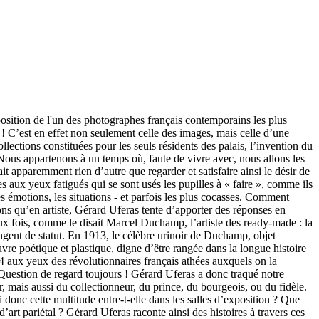
garder ! De ce petit garçon boudeur qui tourne le dos au tableau. De cette femme vue de dos, affairée sans doute à consulter son smartphone. De cet homme vautré en arrière comme épuisé d’avoir regardé. De ce groupe enfin qui regarde carrément ailleurs, hors champ. Cette image est sans doute l’allégorie de notre manière d’être aux images. Car au fond, point n’est besoin peut-être de regarder pour voir ? Il suffit peut-être pour être heureux d’être exposé aux œuvres et à leur rayonnement, actif bien au-delà de ce qui affecte nos rétines, et qui touche nos corps et nos cœurs." Thierry Grillet « La photographie, chez Gérard Uféras, est une vocation précoce. Dès l’âge de huit ans, le jeune garçon, né à Paris, utilise les appareils photo que collectionne son père. Dans les années 80, il collabore à Libération, puis participe à la création de l’agence Vu avec Christian Caujolle. Ce mélomane, fou de théâtre et d’opéra, se consacre ensuite à ses passions avec des travaux au long cours. Cela lui vaudra entre autres, en 2011, d’être invité à exposer à Moscou par le Bolchoï qui fête sa réouverture après six ans de travaux. Le mythique théâtre moscovite lui donne carte blanche, comme à ses pairs Sarah Moon et Peter Lindbergh. L’année précédente, son exposition Paris d’Amour, organisée à l’Hôtel de Ville de la capitale, accueillait plus de 60 000 visiteurs. Plusieurs fois primées, exposées dans des lieux prestigieux comme la Maison Européenne de la Photographie ou la Bibliothèque Nationale de France, les œuvres de Gérard Uféras sont présentes dans de nombreuses collections privées et publiques en France comme à l’étranger. Toujours généreuses et sensibles, ses photos recèlent ce zeste d’ironie complice qui sait éviter la moquerie ou le cynisme. Uféras ne triche jamais. Un peu comme son ami Willy Ronis qui écrivait de son travail : « On voudrait employer un mot très fort, mais on n’ose pas, alors on dit qu’on est devant le grand mystère qui se nomme la Grâce. » » Alain Mingam GERARD UFERAS est né et vit à Paris. À partir de 1984, il entame une collaboration régulière avec le journal Libération, pour lequel il réalise de nombreux reportages et qui organise sa première exposition. Il publie ensuite régulièrement dans Télérama, Beaux-Arts, The Independent Magazine, Jardin des modes, Das Magazin, Lo Specchio della Stampa, Marie-Claire (Italie), Marie-Claire (France), Madame Figaro, Le Monde, View Point, L’Officiel, L’Express, Io Donna, D : La Repubblica Delle Donne, Amica, Il Corriere della Serra , Gala, Paper Magazine, Another Magazine, Paris Match… Il participe à la création de l’agence Vu en 1986 et est, depuis 1993, membre de l’agence Rapho. Parallèlement au photojournalisme, il mène un travail de portraitiste, réalise des campagnes de publicité, des séries de mode, et poursuit des recherches personnelles qui l’amènent à exposer dans de nombreux pays. Son travail a été plusieurs fois récompensé et fait partie des collections de la Maison européenne de la photographie à Paris, du Fonds national d’art contemporain, de l’Union centrale des arts décoratifs, de la Bibliothèque n