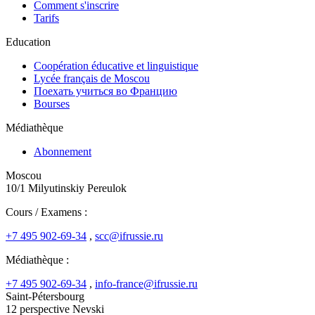
Comment s'inscrire
Tarifs
Education
Coopération éducative et linguistique
Lycée français de Moscou
Поехать учиться во Францию
Bourses
Médiathèque
Abonnement
Moscou
10/1 Milyutinskiy Pereulok
Cours / Examens :
+7 495 902-69-34
,
scc@ifrussie.ru
Médiathèque :
+7 495 902-69-34
,
info-france@ifrussie.ru
Saint-Pétersbourg
12 perspective Nevski