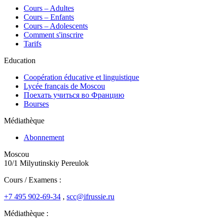
Сours – Adultes
Cours – Enfants
Cours – Adolescents
Comment s'inscrire
Tarifs
Education
Coopération éducative et linguistique
Lycée français de Moscou
Поехать учиться во Францию
Bourses
Médiathèque
Abonnement
Moscou
10/1 Milyutinskiy Pereulok
Cours / Examens :
+7 495 902-69-34
,
scc@ifrussie.ru
Médiathèque :