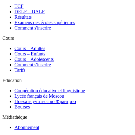
TCF
DELF – DALF
Résultats
Examens des écoles supérieures
Comment s'inscrire
Cours
Сours – Adultes
Cours – Enfants
Cours – Adolescents
Comment s'inscrire
Tarifs
Education
Coopération éducative et linguistique
Lycée français de Moscou
Поехать учиться во Францию
Bourses
Médiathèque
Abonnement