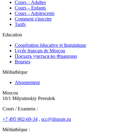
Сours – Adultes
Cours – Enfants
Cours – Adolescents
Comment s'inscrire
Tarifs
Education
Coopération éducative et linguistique
Lycée français de Moscou
Поехать учиться во Францию
Bourses
Médiathèque
Abonnement
Moscou
10/1 Milyutinskiy Pereulok
Cours / Examens :
+7 495 902-69-34
,
scc@ifrussie.ru
Médiathèque :