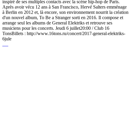
inspiré de ses multiples contacts avec la scène hip-hop de Paris.
Après avoir vécu 12 ans à San Francisco, Hervé Salters emménage
à Berlin en 2012 et, là encore, son environnement nourrit la création
d'un nouvel album, To Be a Stranger sorti en 2016. Il compose et
arrange seul les albums de General Elektriks et retrouve ses
musiciens pour les concerts. Jeudi 6 juillet20:00 / Club 16
TonsBillets : http://www.16tons.ru/concert/2017-general-elektriks-
6jule