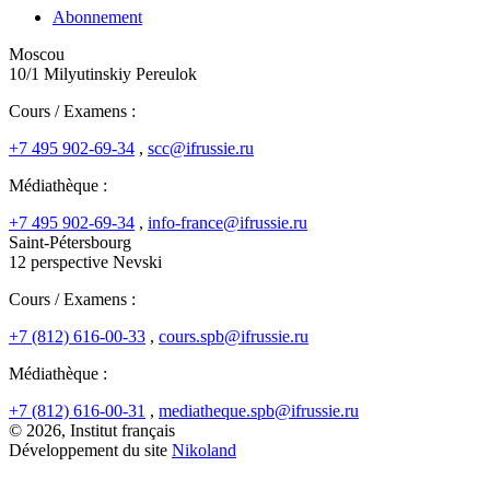
Abonnement
Moscou
10/1 Milyutinskiy Pereulok
Cours / Examens :
+7 495 902-69-34
,
scc@ifrussie.ru
Médiathèque :
+7 495 902-69-34
,
info-france@ifrussie.ru
Saint-Pétersbourg
12 perspective Nevski
Cours / Examens :
+7 (812) 616-00-33
,
cours.spb@ifrussie.ru
Médiathèque :
+7 (812) 616-00-31
,
mediatheque.spb@ifrussie.ru
© 2026, Institut français
Développement du site
Nikoland