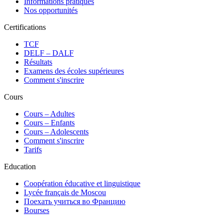
Informations pratiques
Nos opportunités
Certifications
TCF
DELF – DALF
Résultats
Examens des écoles supérieures
Comment s'inscrire
Cours
Сours – Adultes
Cours – Enfants
Cours – Adolescents
Comment s'inscrire
Tarifs
Education
Coopération éducative et linguistique
Lycée français de Moscou
Поехать учиться во Францию
Bourses