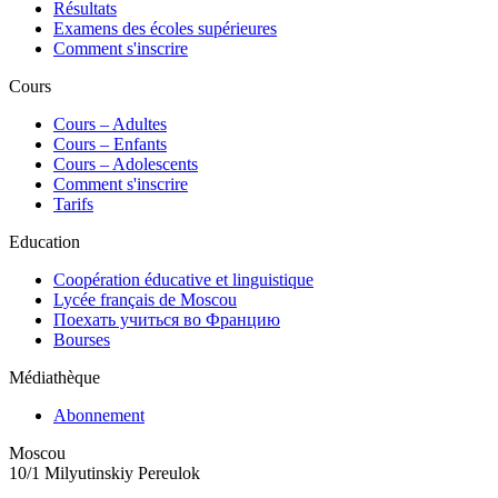
Résultats
Examens des écoles supérieures
Comment s'inscrire
Cours
Сours – Adultes
Cours – Enfants
Cours – Adolescents
Comment s'inscrire
Tarifs
Education
Coopération éducative et linguistique
Lycée français de Moscou
Поехать учиться во Францию
Bourses
Médiathèque
Abonnement
Moscou
10/1 Milyutinskiy Pereulok