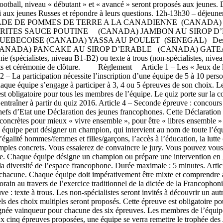
u football, niveau « débutant » et « avancé » seront proposés aux jeunes.
li aux jeunes Russes et répondre à leurs questions. 12h-13h30 – déjeun
ALADE DE POMMES DE TERRE A LA CANADIENNE (CANADA
E FRITES SAUCE POUTINE (CANADA) JAMBON AU SIROP 
UEBECOISE (CANADA) YASSA AU POULET (SENEGAL) Dess
ANADA) PANCAKE AU SIROP D’ERABLE (CANADA) GATEA
cialistes, niveau B1-B2) ou texte à trous (non-spécialistes, niveau A
tats et cérémonie de clôture. Règlement Article 1 – Les « Jeux de la
le 2 – La participation nécessite l’inscription d’une équipe de 5 à 10 
que équipe s’engage à participer à 3, 4 ou 5 épreuves de son choix. Le
st obligatoire pour tous les membres de l’équipe. Le quiz porte sur la c
us entraîner à partir du quiz 2016. Article 4 – Seconde épreuve : conc
efs d’Etat une Déclaration des jeunes francophones. Cette Déclaration 
s concrètes pour mieux « vivre ensemble », pour être « libres ensemble 
 équipe peut désigner un champion, qui intervient au nom de toute l’équ
, l’égalité hommes/femmes et filles/garçons, l’accès à l’éducation, la lu
emples concrets. Vous essaierez de convaincre le jury. Vous pouvez vou
. Chaque équipe désigne un champion ou prépare une intervention en gr
er la diversité de l’espace francophone. Durée maximale : 5 minutes. Art
 chacune. Chaque équipe doit impérativement être mixte et comprendre a
n au travers de l’exercice traditionnel de la dictée de la Francophonie
: texte à trous. Les non-spécialistes seront invités à découvrir un autr
els des choix multiples seront proposés. Cette épreuve est obligatoire p
signée vainqueur pour chacune des six épreuves. Les membres de l’équip
ux cinq épreuves proposées, une équipe se verra remettre le trophée de