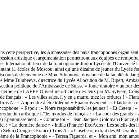
ans cette perspective, les Ambassades des pays francophones organisent 
ression artistique et argumentation permettront aux équipes de remporte
elles International. Jeux de la francophonie Junior Lycée de l'Universit
présentant 11 écoles de Moscou, ainsi qu’une dizaine de jeunes du Lyc
 Discours de bienvenue de Mme Sdobnova, doyenne de la faculté de lang
et de Mme Tulubeeva, directrice du Lycée Allocution de M. Ripert, Am
ection politique de l’Ambassade de Suisse « Joute oratoire » autour de
erbe » de l’AEFE Ouverture officielle des Jeux par M. Sylvere, Consu
 français : « Les villes sales, il y en a marre, triez les ordures ! » Fiana
is A : « Apprendre à être tolérant » Epanouissement : « Plaidoirie cont
ophone. » Espoir : « Notre responsabilité, les jeunes ! » Et Cetera : «
oduction artistique L’île, mordus de français : « La cour des grands »
ance) Epanouissement : « Comme toi » - Jean-Jacques Goldman (France) 
i vici : « La dernière danse » - Indila (France) EcoAdos : Les soleils 
 Sekaï (Congo et France) Trois A : « Cosette », extrait des Misérables 
 Poème de la Francophonie » - Teresa Figueroa et « Mon ami, mon amou