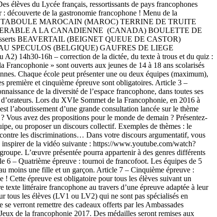
 Des élèves du Lycée français, ressortissants de pays francophones
er : découverte de la gastronomie francophone ! Menu de la
) TABOULE MAROCAIN (MAROC) TERRINE DE TRUITE
D’ERABLE A LA CANADIENNE (CANADA) BOULETTE DE
erts BEAVERTAIL (BEIGNET QUEUE DE CASTOR)
U SPECULOS (BELGIQUE) GAUFRES DE LIEGE
2) 14h30-16h – correction de la dictée, du texte à trous et du quiz :
 Francophonie » sont ouverts aux jeunes de 14 à 18 ans scolarisés
personnes. Chaque école peut présenter une ou deux équipes (maximum),
s première et cinquième épreuve sont obligatoires. Article 3 –
onnaissance de la diversité de l’espace francophone, dans toutes ses
ours d’orateurs. Lors du XVIe Sommet de la Francophonie, en 2016 à
est l’aboutissement d’une grande consultation lancée sur le thème
» ? Vous avez des propositions pour le monde de demain ? Présentez-
ipe, ou proposer un discours collectif. Exemples de thèmes : le
tte contre les discriminations… Dans votre discours argumentatif, vous
s inspirer de la vidéo suivante : https://www.youtube.com/watch?
oupe. L’œuvre présentée pourra appartenir à des genres différents
icle 6 – Quatrième épreuve : tournoi de francofoot. Les équipes de 5
u moins une fille et un garçon. Article 7 – Cinquième épreuve :
 ! Cette épreuve est obligatoire pour tous les élèves suivant un
e texte littéraire francophone au travers d’une épreuve adaptée à leur
our tous les élèves (LV1 ou LV2) qui ne sont pas spécialisés en
e se verront remettre des cadeaux offerts par les Ambassades
s Jeux de la francophonie 2017. Des médailles seront remises aux