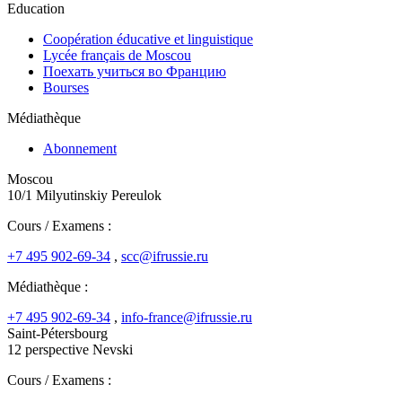
Education
Coopération éducative et linguistique
Lycée français de Moscou
Поехать учиться во Францию
Bourses
Médiathèque
Abonnement
Moscou
10/1 Milyutinskiy Pereulok
Cours / Examens :
+7 495 902-69-34
,
scc@ifrussie.ru
Médiathèque :
+7 495 902-69-34
,
info-france@ifrussie.ru
Saint-Pétersbourg
12 perspective Nevski
Cours / Examens :