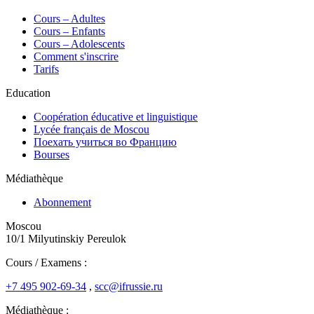
Сours – Adultes
Cours – Enfants
Cours – Adolescents
Comment s'inscrire
Tarifs
Education
Coopération éducative et linguistique
Lycée français de Moscou
Поехать учиться во Францию
Bourses
Médiathèque
Abonnement
Moscou
10/1 Milyutinskiy Pereulok
Cours / Examens :
+7 495 902-69-34
,
scc@ifrussie.ru
Médiathèque :