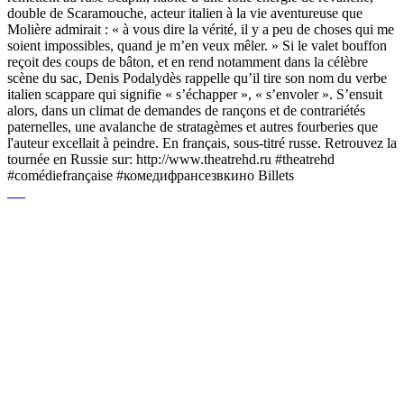
double de Scaramouche, acteur italien à la vie aventureuse que
Molière admirait : « à vous dire la vérité, il y a peu de choses qui me
soient impossibles, quand je m’en veux mêler. » Si le valet bouffon
reçoit des coups de bâton, et en rend notamment dans la célèbre
scène du sac, Denis Podalydès rappelle qu’il tire son nom du verbe
italien scappare qui signifie « s’échapper », « s’envoler ». S’ensuit
alors, dans un climat de demandes de rançons et de contrariétés
paternelles, une avalanche de stratagèmes et autres fourberies que
l'auteur excellait à peindre. En français, sous-titré russe. Retrouvez la
tournée en Russie sur: http://www.theatrehd.ru #theatrehd
#comédiefrançaise #комедифрансезвкино Billets