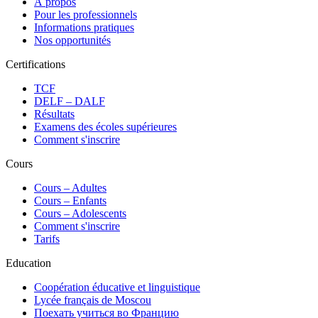
À propos
Pour les professionnels
Informations pratiques
Nos opportunités
Certifications
TCF
DELF – DALF
Résultats
Examens des écoles supérieures
Comment s'inscrire
Cours
Сours – Adultes
Cours – Enfants
Cours – Adolescents
Comment s'inscrire
Tarifs
Education
Coopération éducative et linguistique
Lycée français de Moscou
Поехать учиться во Францию