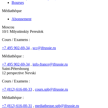
Bourses
Médiathèque
Abonnement
Moscou
10/1 Milyutinskiy Pereulok
Cours / Examens :
+7 495 902-69-34
,
scc@ifrussie.ru
Médiathèque :
+7 495 902-69-34
,
info-france@ifrussie.ru
Saint-Pétersbourg
12 perspective Nevski
Cours / Examens :
+7 (812) 616-00-33
,
cours.spb@ifrussie.ru
Médiathèque :
+7 (812) 616-00-31
,
mediatheque.spb@ifrussie.ru