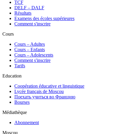
TCF
DELF – DALF
Résultats
Examens des écoles supérieures
Comment s'inscrire
Cours
Сours – Adultes
Cours – Enfants
Cours – Adolescents
Comment s'inscrire
Tarifs
Education
Coopération éducative et linguistique
Lycée français de Moscou
Поехать учиться во Францию
Bourses
Médiathèque
Abonnement
Moscou