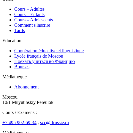
Сours – Adultes
Cours – Enfants
Cours – Adolescents
Comment s'inscrire
Tarifs
Education
Coopération éducative et linguistique
Lycée français de Moscou
Поехать учиться во Францию
Bourses
Médiathèque
Abonnement
Moscou
10/1 Milyutinskiy Pereulok
Cours / Examens :
+7 495 902-69-34
,
scc@ifrussie.ru
Médiathèque :