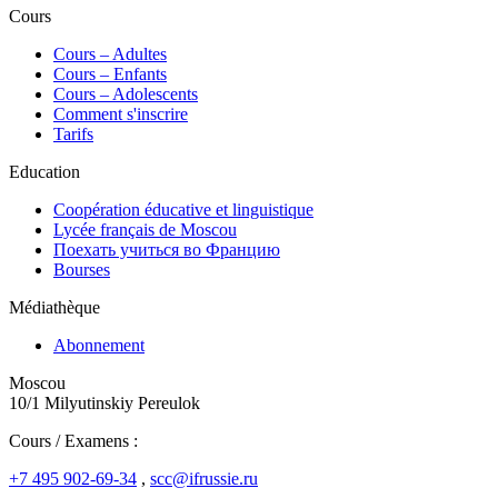
Cours
Сours – Adultes
Cours – Enfants
Cours – Adolescents
Comment s'inscrire
Tarifs
Education
Coopération éducative et linguistique
Lycée français de Moscou
Поехать учиться во Францию
Bourses
Médiathèque
Abonnement
Moscou
10/1 Milyutinskiy Pereulok
Cours / Examens :
+7 495 902-69-34
,
scc@ifrussie.ru