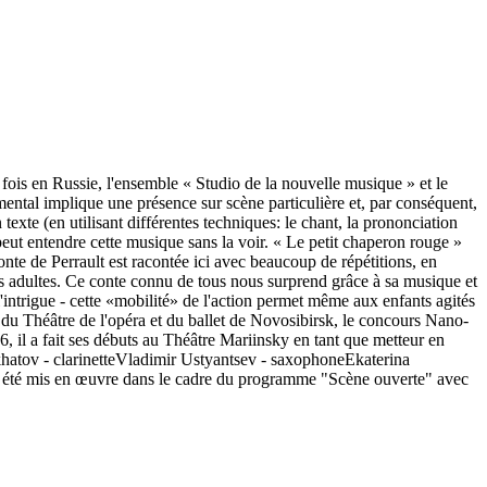
fois en Russie, l'ensemble « Studio de la nouvelle musique » et le
ental implique une présence sur scène particulière et, par conséquent,
exte (en utilisant différentes techniques: le chant, la prononciation
eut entendre cette musique sans la voir. « Le petit chaperon rouge »
te de Perrault est racontée ici avec beaucoup de répétitions, en
 les adultes. Ce conte connu de tous nous surprend grâce à sa musique et
intrigue - cette «mobilité» de l'action permet même aux enfants agités
du Théâtre de l'opéra et du ballet de Novosibirsk, le concours Nano-
, il a fait ses débuts au Théâtre Mariinsky en tant que metteur en
khatov - clarinetteVladimir Ustyantsev - saxophoneEkaterina
a été mis en œuvre dans le cadre du programme "Scène ouverte" avec