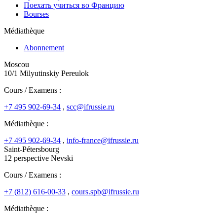
Поехать учиться во Францию
Bourses
Médiathèque
Abonnement
Moscou
10/1 Milyutinskiy Pereulok
Cours / Examens :
+7 495 902-69-34
,
scc@ifrussie.ru
Médiathèque :
+7 495 902-69-34
,
info-france@ifrussie.ru
Saint-Pétersbourg
12 perspective Nevski
Cours / Examens :
+7 (812) 616-00-33
,
cours.spb@ifrussie.ru
Médiathèque :