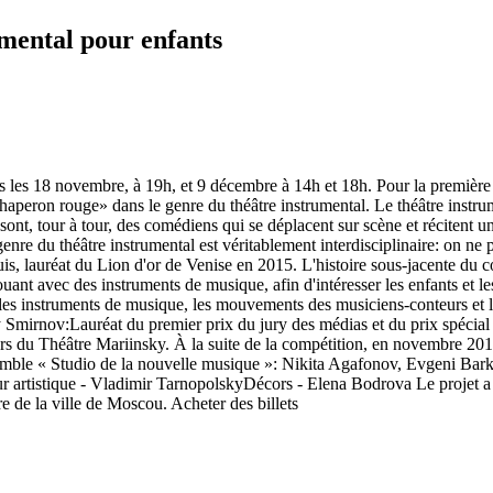
umental pour enfants
s les 18 novembre, à 19h, et 9 décembre à 14h et 18h. Pour la première 
haperon rouge» dans le genre du théâtre instrumental. Le théâtre instrum
t, tour à tour, des comédiens qui se déplacent sur scène et récitent un t
re du théâtre instrumental est véritablement interdisciplinaire: on ne p
 lauréat du Lion d'or de Venise en 2015. L'histoire sous-jacente du con
 jouant avec des instruments de musique, afin d'intéresser les enfants et
les instruments de musique, les mouvements des musiciens-conteurs et l'
 Smirnov:Lauréat du premier prix du jury des médias et du prix spécial 
rs du Théâtre Mariinsky. À la suite de la compétition, en novembre 2016
semble « Studio de la nouvelle musique »: Nikita Agafonov, Evgeni Bar
 artistique - Vladimir TarnopolskyDécors - Elena Bodrova Le projet 
 de la ville de Moscou. Acheter des billets