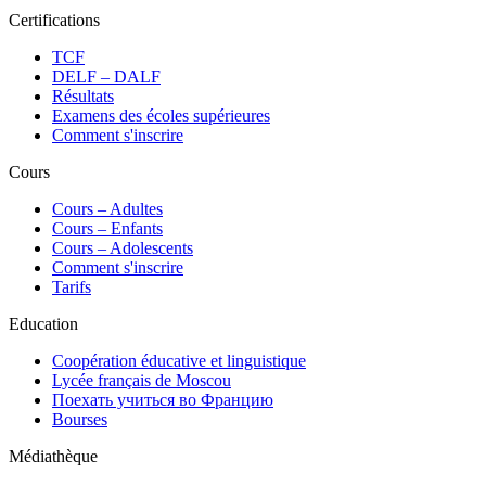
Certifications
TCF
DELF – DALF
Résultats
Examens des écoles supérieures
Comment s'inscrire
Cours
Сours – Adultes
Cours – Enfants
Cours – Adolescents
Comment s'inscrire
Tarifs
Education
Coopération éducative et linguistique
Lycée français de Moscou
Поехать учиться во Францию
Bourses
Médiathèque