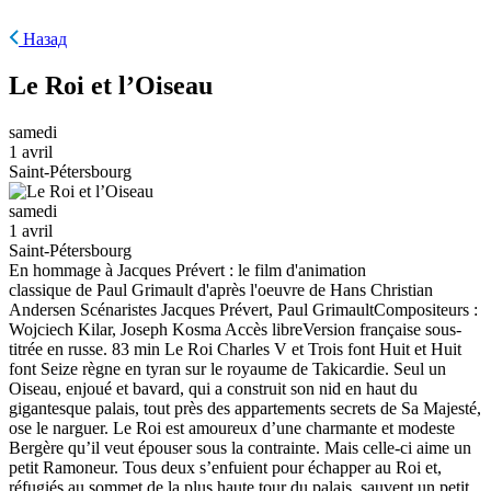
Назад
Le Roi et l’Oiseau
samedi
1 avril
Saint-Pétersbourg
samedi
1 avril
Saint-Pétersbourg
En hommage à Jacques Prévert : le film d'animation
classique de Paul Grimault d'après l'oeuvre de Hans Christian
Andersen Scénaristes Jacques Prévert, Paul GrimaultCompositeurs :
Wojciech Kilar, Joseph Kosma Accès libreVersion française sous-
titrée en russe. 83 min Le Roi Charles V et Trois font Huit et Huit
font Seize règne en tyran sur le royaume de Takicardie. Seul un
Oiseau, enjoué et bavard, qui a construit son nid en haut du
gigantesque palais, tout près des appartements secrets de Sa Majesté,
ose le narguer. Le Roi est amoureux d’une charmante et modeste
Bergère qu’il veut épouser sous la contrainte. Mais celle-ci aime un
petit Ramoneur. Tous deux s’enfuient pour échapper au Roi et,
réfugiés au sommet de la plus haute tour du palais, sauvent un petit