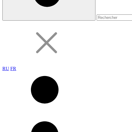
RU
FR