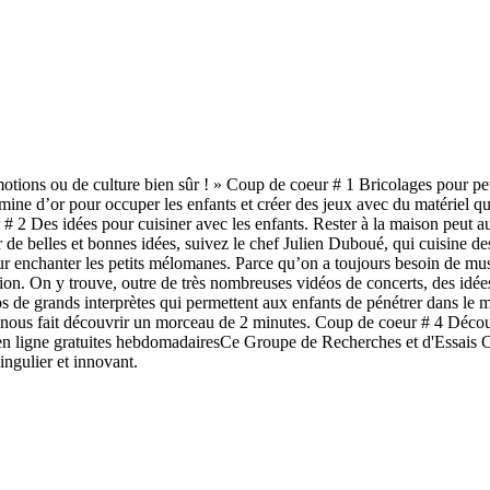
émotions ou de culture bien sûr ! » Coup de coeur # 1 Bricolages pour pe
ne d’or pour occuper les enfants et créer des jeux avec du matériel qu
r # 2 Des idées pour cuisiner avec les enfants. Rester à la maison peut au
r de belles et bonnes idées, suivez le chef Julien Duboué, qui cuisine de
enchanter les petits mélomanes. Parce qu’on a toujours besoin de musiq
n. On y trouve, outre de très nombreuses vidéos de concerts, des idées d
s de grands interprètes qui permettent aux enfants de pénétrer dans le 
us fait découvrir un morceau de 2 minutes. Coup de coeur # 4 Découvri
 en ligne gratuites hebdomadairesCe Groupe de Recherches et d'Essais C
singulier et innovant.