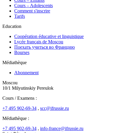
Cours – Enfants
Cours – Adolescents
Comment s'inscrire
Tarifs
Education
Coopération éducative et linguistique
Lycée français de Moscou
Поехать учиться во Францию
Bourses
Médiathèque
Abonnement
Moscou
10/1 Milyutinskiy Pereulok
Cours / Examens :
+7 495 902-69-34
,
scc@ifrussie.ru
Médiathèque :
+7 495 902-69-34
,
info-france@ifrussie.ru