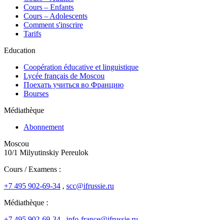
Cours – Enfants
Cours – Adolescents
Comment s'inscrire
Tarifs
Education
Coopération éducative et linguistique
Lycée français de Moscou
Поехать учиться во Францию
Bourses
Médiathèque
Abonnement
Moscou
10/1 Milyutinskiy Pereulok
Cours / Examens :
+7 495 902-69-34
,
scc@ifrussie.ru
Médiathèque :
+7 495 902-69-34
,
info-france@ifrussie.ru