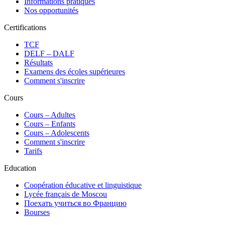
Informations pratiques
Nos opportunités
Certifications
TCF
DELF – DALF
Résultats
Examens des écoles supérieures
Comment s'inscrire
Cours
Сours – Adultes
Cours – Enfants
Cours – Adolescents
Comment s'inscrire
Tarifs
Education
Coopération éducative et linguistique
Lycée français de Moscou
Поехать учиться во Францию
Bourses