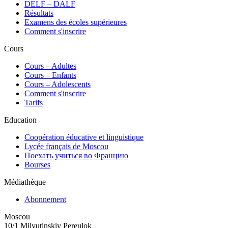
DELF – DALF
Résultats
Examens des écoles supérieures
Comment s'inscrire
Cours
Сours – Adultes
Cours – Enfants
Cours – Adolescents
Comment s'inscrire
Tarifs
Education
Coopération éducative et linguistique
Lycée français de Moscou
Поехать учиться во Францию
Bourses
Médiathèque
Abonnement
Moscou
10/1 Milyutinskiy Pereulok