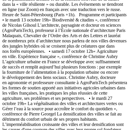
dans la « ville résiliente » ou durable. Les événements se tiendront
en ligne (sur Zoom) en français avec une traduction vers le russe.
Heure de Saint-Pétersbourg (Paris +1h). Programme et participants
• le mardi 13 octobre 19h« Biodiversité & citadins », conférence
de Nicolas Gilsoul L’architecte, paysagiste et docteur en sciences
(AgroParisTech), professeur à l’École nationale d’architecture Paris
Malaquais, Chevalier de l’Ordre des Arts et des Lettres et lauréat
de nombreux prix d’architecture nous parlera de nos villes devenues
des jungles hybrides où se croisent plus de créatures que dans
nos forêts européennes. • samedi 17 octobre 12h« Agriculture
en ville. Expérience française », conférence de Christine Aubry
L’agriculture urbaine en France se développe avec suffisamment
de succès et remplit aujourd’hui plusieurs fonctions : par exemple
la fourniture de l’alimentation à la population urbaine ou encore
le développement des liens sociaux. Christine Aubry, docteure
en agronomie et professeure consultante à AgroParisTech présentera
les formes de soutien apporté aux initiatives agricoles urbaines dans
les villes françaises, les pratiques les plus réussies de cette
agriculture, ses problèmes et ses perspectives. • le mardi 27
octobre 19h« La végétalisation des villes et architectures vertes ou
Gérer l’eau à la source pour accroître le confort du quotidien »,
conférence de Pierre Georgel La densification des villes se fait au
détriment du confort urbain de ses propres habitants.
L’imperméabilisation croissante des villes et leur densification sont
les causes d'une coupure des villes avec leur propre sol fondateur.