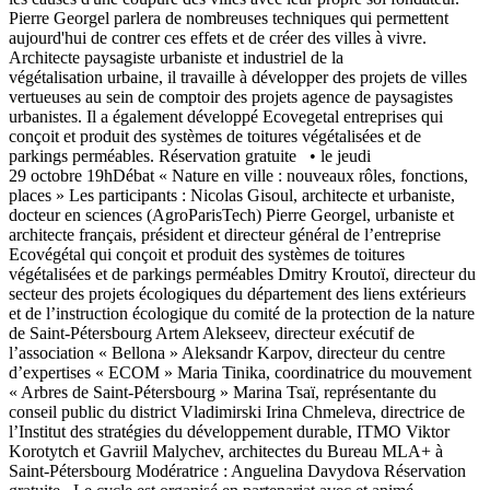
Pierre Georgel parlera de nombreuses techniques qui permettent
aujourd'hui de contrer ces effets et de créer des villes à vivre.
Architecte paysagiste urbaniste et industriel de la
végétalisation urbaine, il travaille à développer des projets de villes
vertueuses au sein de comptoir des projets agence de paysagistes
urbanistes. Il a également développé Ecovegetal entreprises qui
conçoit et produit des systèmes de toitures végétalisées et de
parkings perméables. Réservation gratuite • le jeudi
29 octobre 19hDébat « Nature en ville : nouveaux rôles, fonctions,
places » Les participants : Nicolas Gisoul, architecte et urbaniste,
docteur en sciences (AgroParisTech) Pierre Georgel, urbaniste et
architecte français, président et directeur général de l’entreprise
Ecovégétal qui conçoit et produit des systèmes de toitures
végétalisées et de parkings perméables Dmitry Kroutoï, directeur du
secteur des projets écologiques du département des liens extérieurs
et de l’instruction écologique du comité de la protection de la nature
de Saint-Pétersbourg Artem Alekseev, directeur exécutif de
l’association « Bellona » Aleksandr Karpov, directeur du centre
d’expertises « ECOM » Maria Tinika, coordinatrice du mouvement
« Arbres de Saint-Pétersbourg » Marina Tsaï, représentante du
conseil public du district Vladimirski Irina Chmeleva, directrice de
l’Institut des stratégies du développement durable, ITMO Viktor
Korotytch et Gavriil Malychev, architectes du Bureau MLA+ à
Saint-Pétersbourg Modératrice : Anguelina Davydova Réservation