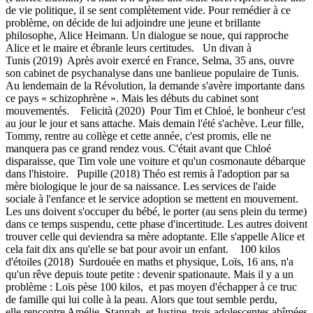
de vie politique, il se sent complètement vide. Pour remédier à ce
problème, on décide de lui adjoindre une jeune et brillante
philosophe, Alice Heimann. Un dialogue se noue, qui rapproche
Alice et le maire et ébranle leurs certitudes. Un divan à
Tunis (2019) Après avoir exercé en France, Selma, 35 ans, ouvre
son cabinet de psychanalyse dans une banlieue populaire de Tunis.
Au lendemain de la Révolution, la demande s'avère importante dans
ce pays « schizophrène ». Mais les débuts du cabinet sont
mouvementés. Felicità (2020) Pour Tim et Chloé, le bonheur c'est
au jour le jour et sans attache. Mais demain l'été s'achève. Leur fille,
Tommy, rentre au collège et cette année, c'est promis, elle ne
manquera pas ce grand rendez vous. C'était avant que Chloé
disparaisse, que Tim vole une voiture et qu'un cosmonaute débarque
dans l'histoire. Pupille (2018) Théo est remis à l'adoption par sa
mère biologique le jour de sa naissance. Les services de l'aide
sociale à l'enfance et le service adoption se mettent en mouvement.
Les uns doivent s'occuper du bébé, le porter (au sens plein du terme)
dans ce temps suspendu, cette phase d'incertitude. Les autres doivent
trouver celle qui deviendra sa mère adoptante. Elle s'appelle Alice et
cela fait dix ans qu'elle se bat pour avoir un enfant. 100 kilos
d'étoiles (2018) Surdouée en maths et physique, Loïs, 16 ans, n'a
qu'un rêve depuis toute petite : devenir spationaute. Mais il y a un
problème : Loïs pèse 100 kilos, et pas moyen d'échapper à ce truc
de famille qui lui colle à la peau. Alors que tout semble perdu,
elle rencontre Amélie, Stannah, et Justine, trois adolescentes abîmées