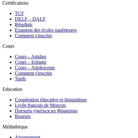
Certifications
TCF
DELF – DALF
Résultats
Examens des écoles supérieures
Comment s'inscrire
Cours
Сours – Adultes
Cours – Enfants
Cours – Adolescents
Comment s'inscrire
Tarifs
Education
Coopération éducative et linguistique
Lycée français de Moscou
Поехать учиться во Францию
Bourses
Médiathèque
Abonnement