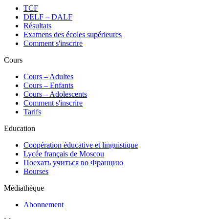
TCF
DELF – DALF
Résultats
Examens des écoles supérieures
Comment s'inscrire
Cours
Сours – Adultes
Cours – Enfants
Cours – Adolescents
Comment s'inscrire
Tarifs
Education
Coopération éducative et linguistique
Lycée français de Moscou
Поехать учиться во Францию
Bourses
Médiathèque
Abonnement