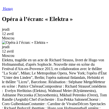
Назад
Opéra à l’écran: « Elektra »
jeudi
12 avril
Moscou
jeudi
12 avril
Moscou
Elektra, tragédie en un acte de Richard Strauss, livret de Hugo von
Hofmannsthal, d'après Sophocle. Nouvelle mise en scène du
Festival d'Aix-en-Provence 2013, en collaboration avec le théâtre
"La Scala", Milan; Le Metropolitan Opera, New York; l'opéra d'État
"Unter den Linden", Berlin; l'opéra national finlandais, Helsinki et
le théâtre "Liceu", Barcelone. Réalisation : Stéphane MetgeMetteur
en scène : Patrice ChéreauCompositeur : Richard StraussComédiens
: Evelyn Herlitzius (Elektra), Waltraud Meier (Klytämnestra),
Adrianne Pieczonka (Chrysothemis), Mikhail Petrenko (Orest), Tom
Randle (Aegisth) Chef d'orchestre : Esa-Pekka SalonenChoeur :
Coro GulbenkianCostumier : Caroline de VivaiseDécors Spectacles
: Richard PeduzziLibrettiste : Hugo von HofmannsthalLumière :