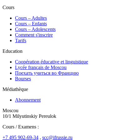
Cours
Сours – Adultes
Cours – Enfants
Cours – Adolescents
Comment s'inscrire
Tarifs
Education
Coopération éducative et linguistique
Lycée français de Moscou
Поехать учиться во Францию
Bourses
Médiathèque
Abonnement
Moscou
10/1 Milyutinskiy Pereulok
Cours / Examens :
+7 495 902-69-34
,
scc@ifrussie.ru