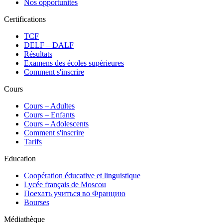
Nos opportunités
Certifications
TCF
DELF – DALF
Résultats
Examens des écoles supérieures
Comment s'inscrire
Cours
Сours – Adultes
Cours – Enfants
Cours – Adolescents
Comment s'inscrire
Tarifs
Education
Coopération éducative et linguistique
Lycée français de Moscou
Поехать учиться во Францию
Bourses
Médiathèque